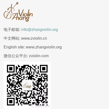
电子邮箱:
info@zhangviolin.org
中文网站: www.zviolin.cn
English site: www.zhangviolin.org
微信公众平台: zviolin-com