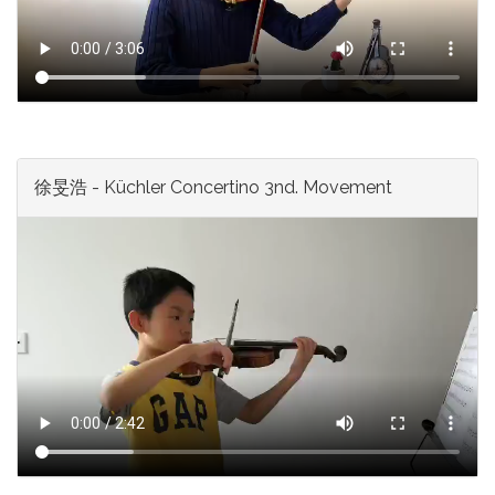
徐旻浩 - Küchler Concertino 3nd. Movement